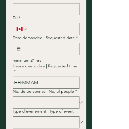
Tel
*
Date demandée | Requested date
*
minimum 24 hrs
Heure demandée | Requested time
*
:
AM
No. de personnes | No. of people
*
Type d'événement | Type of event