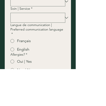
Soin | Service
*
Langue de communication |
Preferred communication language
*
Français
English
Allergies?
*
Oui | Yes
Non | No
Si oui, spécifier | If yes, specify
Submit