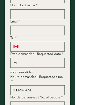
Nom | Last name
*
Email
*
Tel
*
Date demandée | Requested date
*
minimum 24 hrs
Heure demandée | Requested time
*
:
AM
No. de personnes | No. of people
*